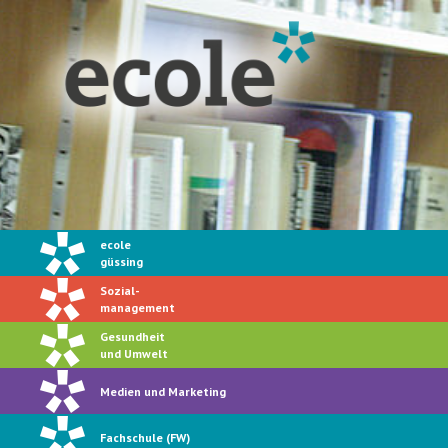
ecole
güssing
Sozial-
management
Gesundheit
und Umwelt
Medien und Marketing
Fachschule (FW)