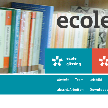
ecole
güssing
Kontakt
Team
Leitbild
abschl. Arbeiten
Download