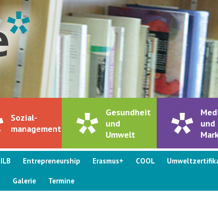
Gesundheit
Med
Sozial-
und
und
management
Umwelt
Mark
ILB
Entrepreneurship
Erasmus+
COOL
Umweltzertifik
s
Galerie
Termine