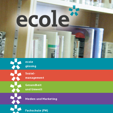
ecole
güssing
Sozial-
management
Gesundheit
und Umwelt
Medien und Marketing
Fachschule (FW)