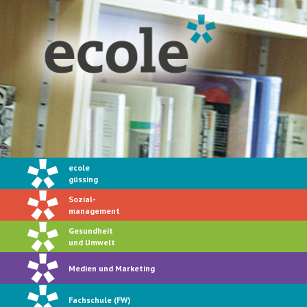
ecole
güssing
Sozial-
management
Gesundheit
und Umwelt
Medien und Marketing
Fachschule (FW)