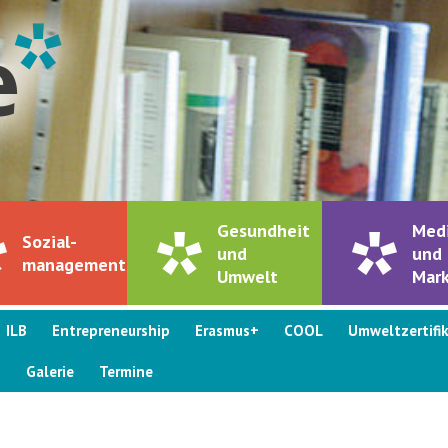
Gesundheit
Med
Sozial-
und
und
management
Umwelt
Mark
ILB
Entrepreneurship
Erasmus+
COOL
Umweltzertifi
s
Galerie
Termine