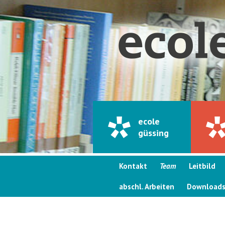
ecole
güssing
Kontakt
Team
Leitbild
abschl. Arbeiten
Download