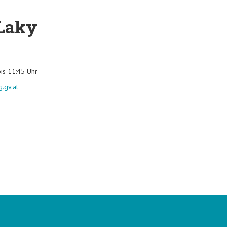
Laky
is 11:45 Uhr
g.gv.at