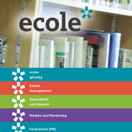
ecole
güssing
Sozial-
management
Gesundheit
und Umwelt
Medien und Marketing
Fachschule (FW)