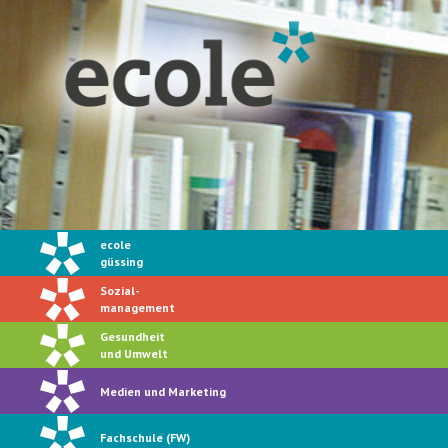
ecole
güssing
Sozial-
management
Gesundheit
und Umwelt
Medien und Marketing
Fachschule (FW)